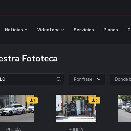
Noticias
Videoteca
Servicios
Planes
C
stra Fototeca
Donde b
1
3
POLICÍA
POLICÍA