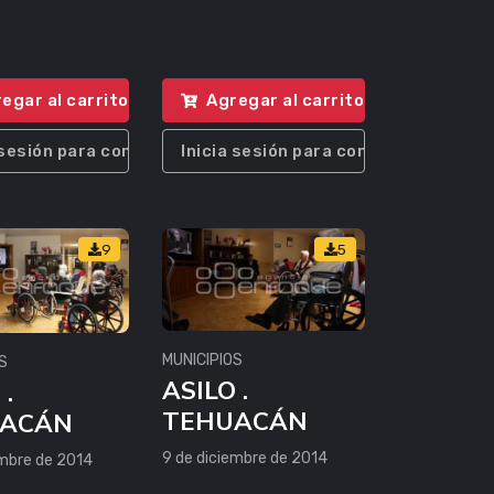
egar al carrito
Agregar al carrito
 sesión para comprar
Inicia sesión para comprar
9
5
MUNICIPIOS
S
ASILO .
 .
TEHUACÁN
ACÁN
9 de diciembre de 2014
embre de 2014