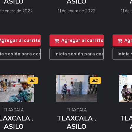
ASILO
ASILO
 de enero de 2022
11 de enero de 2022
11 de
Agregar al carrito
Agregar al carrito
Agr
cia sesión para comprar
Inicia sesión para comprar
Inicia
1
0
TLAXCALA
TLAXCALA
LAXCALA .
TLAXCALA .
TLA
ASILO
ASILO