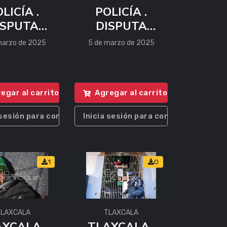
LICÍA .
POLICÍA .
ISPUTA
DISPUTA
MUEBLE
INMUEBLE
marzo de 2025
5 de marzo de 2025
egar al carrito
Agregar al carrito
 sesión para comprar
Inicia sesión para comprar
1
0
TLAXCALA
TLAXCALA
XCALA .
TLAXCALA .