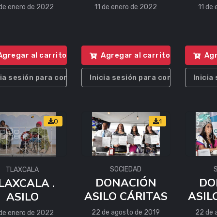
 de enero de 2022
11 de enero de 2022
11 de
Agregar al carrito
Agregar al carrito
Agr
cia sesión para comprar
Inicia sesión para comprar
Inicia
0
1
SOCIEDAD
TLAXCALA
DONACIÓN
DO
LAXCALA .
ASILO CÁRITAS
ASIL
ASILO
22 de agosto de 2019
22 de 
 de enero de 2022