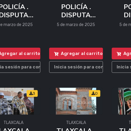
POLICÍA .
POLICÍA .
PO
DISPUTA
DISPUTA
D
INMUEBLE
INMUEBLE
IN
de marzo de 2025
5 de marzo de 2025
5 de 
Agregar al carrito
Agregar al carrito
Agr
cia sesión para comprar
Inicia sesión para comprar
Inicia
3
0
TLAXCALA
TLAXCALA
LAXCALA .
TLAXCALA .
TLA