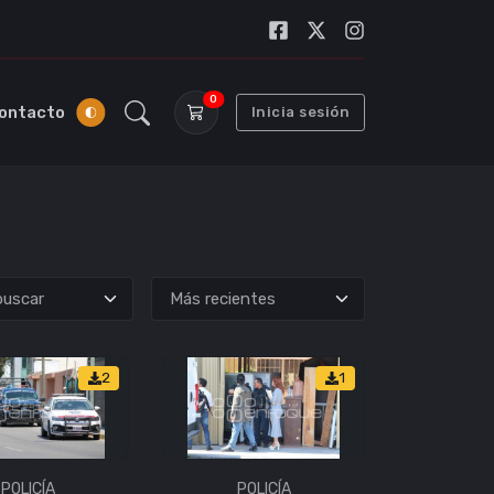
0
ontacto
Inicia sesión
uscar
2
1
POLICÍA
POLICÍA