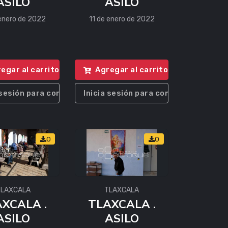
ASILO
ASILO
 enero de 2022
11 de enero de 2022
egar al carrito
Agregar al carrito
 sesión para comprar
Inicia sesión para comprar
0
0
TLAXCALA
TLAXCALA
XCALA .
TLAXCALA .
ASILO
ASILO