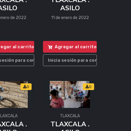
ASILO
ASILO
 enero de 2022
11 de enero de 2022
egar al carrito
Agregar al carrito
 sesión para comprar
Inicia sesión para comprar
0
0
TLAXCALA
TLAXCALA
XCALA .
TLAXCALA .