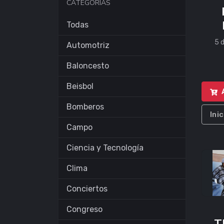
CATEGORÍAS
Todas
5 
Automotriz
Baloncesto
Beisbol
Bomberos
Ini
Campo
Ciencia y Tecnología
Clima
Conciertos
Congreso
T