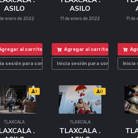
ASILO
ASILO
 de enero de 2022
11 de enero de 2022
11 de
Agregar al carrito
Agregar al carrito
Agr
cia sesión para comprar
Inicia sesión para comprar
Inicia
1
0
TLAXCALA
TLAXCALA
LAXCALA .
TLAXCALA .
TLA