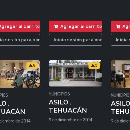
Agregar al carrito
Agregar al carrito
Agr
cia sesión para comprar
Inicia sesión para comprar
Inicia
8
0
MUNICIPIOS
PIOS
MUNICIPIO
ASILO .
O .
ASILO
TEHUACÁN
HUACÁN
TEHU
9 de diciembre de 2014
iciembre de 2014
9 de dici