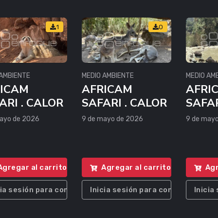
1
0
 AMBIENTE
MEDIO AMBIENTE
MEDIO AM
ICAM
AFRICAM
AFRI
ARI . CALOR
SAFARI . CALOR
SAFAR
ayo de 2026
9 de mayo de 2026
9 de may
Agregar al carrito
Agregar al carrito
Agr
cia sesión para comprar
Inicia sesión para comprar
Inicia