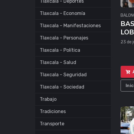
Tlaxcala - Deportes
Tlaxcala - Economía
BALON
BAS
Tlaxcala - Manifestaciones
LOB
Tlaxcala - Personajes
VS 
23 de j
CA
Tlaxcala - Política
Tlaxcala - Salud
Tlaxcala - Seguridad
Ini
Tlaxcala - Sociedad
Trabajo
Tradiciones
Transporte