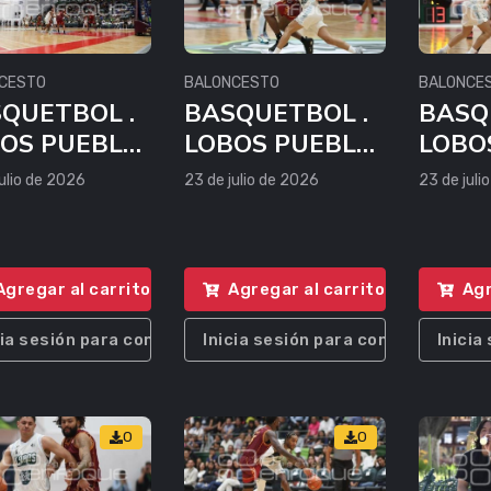
CESTO
BALONCESTO
BALONCE
QUETBOL .
BASQUETBOL .
BASQ
OS PUEBLA
LOBOS PUEBLA
LOBO
CALOR
VS CALOR
VS C
ulio de 2026
23 de julio de 2026
23 de juli
NCUN
CANCUN
CAN
Agregar al carrito
Agregar al carrito
Agr
cia sesión para comprar
Inicia sesión para comprar
Inicia
0
0