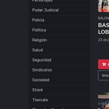
Personajes
Poder Judicial
BALON
Policía
BAS
Política
LOB
VS 
Religión
23 de j
CA
Salud
Seguridad
Sindicatos
Ini
Sociedad
Stock
Tlaxcala