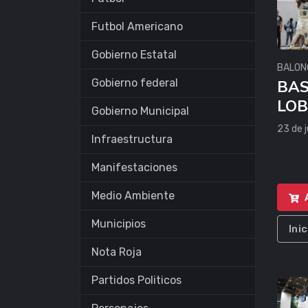
Futbol Americano
Gobierno Estatal
BALON
Gobierno federal
BAS
LOB
Gobierno Municipal
VS 
23 de j
Infraestructura
CA
Manifestaciones
Medio Ambiente
Municipios
Ini
Nota Roja
Partidos Politicos