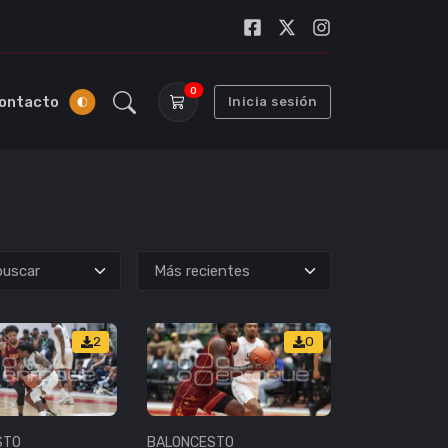
0
ontacto
Inicia sesión
uscar
2
0
STO
BALONCESTO