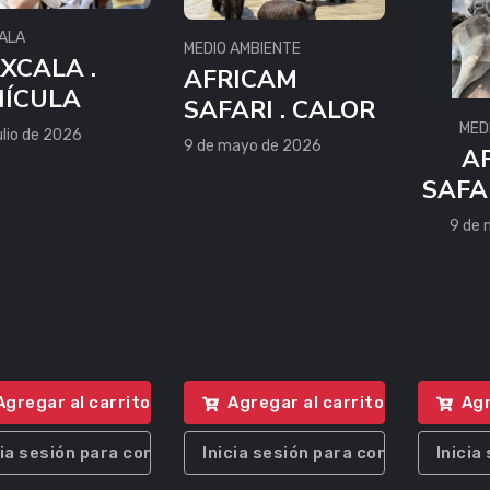
ALA
MEDIO AMBIENTE
XCALA .
AFRICAM
ÍCULA
SAFARI . CALOR
MED
ulio de 2026
9 de mayo de 2026
A
SAFA
9 de 
Agregar al carrito
Agregar al carrito
Agr
cia sesión para comprar
Inicia sesión para comprar
Inicia