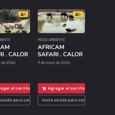
0
0
BIENTE
MEDIO AMBIENTE
CAM
AFRICAM
I . CALOR
SAFARI . CALOR
o de 2026
9 de mayo de 2026
egar al carrito
Agregar al carrito
 sesión para comprar
Inicia sesión para comprar