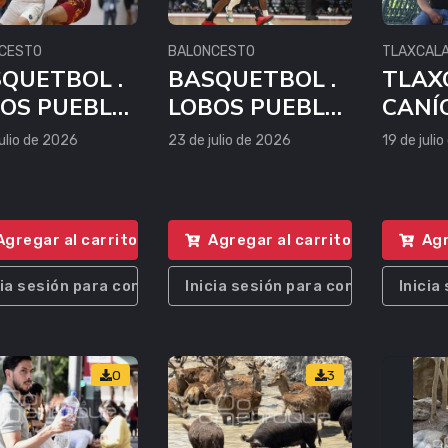
CESTO
BALONCESTO
TLAXCAL
QUETBOL .
BASQUETBOL .
TLAX
OS PUEBLA
LOBOS PUEBLA
CANÍ
CALOR
VS CALOR
ulio de 2026
23 de julio de 2026
19 de juli
NCUN
CANCUN
Agregar al carrito
Agregar al carrito
Agr
cia sesión para comprar
Inicia sesión para comprar
Inicia
0
3