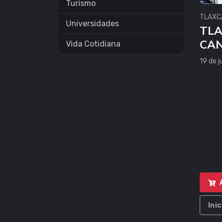
Turismo
TLAXC
Universidades
TLA
CAN
Vida Cotidiana
19 de j
Ini