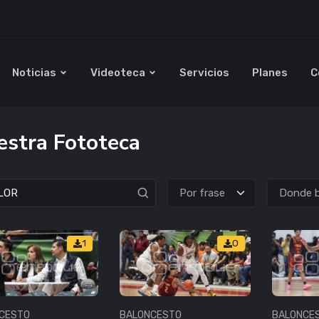
Noticias
Videoteca
Servicios
Planes
C
stra Fototeca
Donde b
1
0
CESTO
BALONCESTO
BALONCE