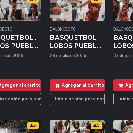
CESTO
BALONCESTO
BALONCE
QUETBOL .
BASQUETBOL .
BASQ
OS PUEBLA
LOBOS PUEBLA
LOBO
CALOR
VS CALOR
VS C
ulio de 2026
23 de julio de 2026
23 de juli
NCUN
CANCUN
CAN
Agregar al carrito
Agregar al carrito
Agr
cia sesión para comprar
Inicia sesión para comprar
Inicia
3
0