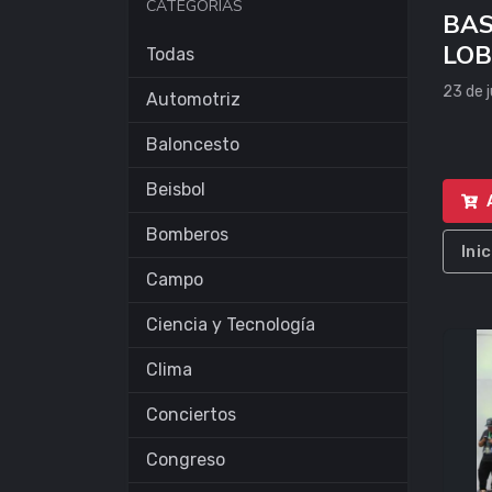
CATEGORÍAS
BAS
LOB
Todas
VS 
23 de j
Automotriz
CA
Baloncesto
Beisbol
Bomberos
Ini
Campo
Ciencia y Tecnología
Clima
Conciertos
Congreso