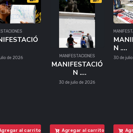
ESTACIONES
MANIFEST
IFESTACIÓ
MANI
N .
IENTALIST
AMBI
MANIFESTACIONES
ulio de 2026
30 de juli
MANIFESTACIÓ
AS
N .
AMBIENTALIST
30 de julio de 2026
AS
Agregar al carrito
Agregar al carrito
Agr