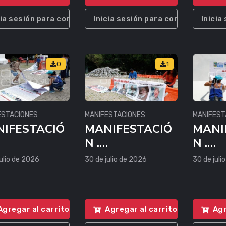
cia sesión para comprar
Inicia sesión para comprar
Inicia
0
1
ESTACIONES
MANIFESTACIONES
MANIFEST
IFESTACIÓ
MANIFESTACIÓ
MANI
N .
N .
IENTALIST
AMBIENTALIST
AMBI
ulio de 2026
30 de julio de 2026
30 de juli
AS
AS
Agregar al carrito
Agregar al carrito
Agr