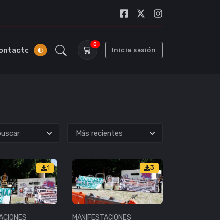
0
ontacto
Inicia sesión
uscar
1
3
ACIONES
MANIFESTACIONES