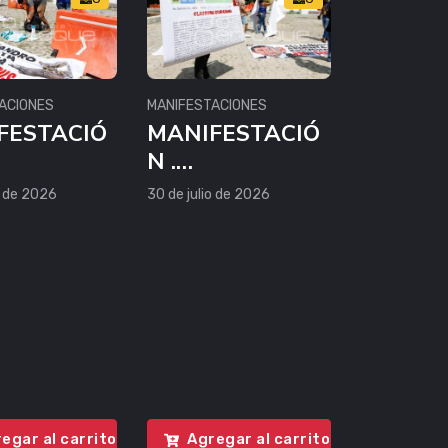
ACIONES
MANIFESTACIONES
FESTACIÓ
MANIFESTACIÓ
N .
ENTALIST
AMBIENTALIST
o de 2026
30 de julio de 2026
AS
egar al carrito
Agregar al carrito