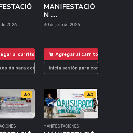
FESTACIÓ
MANIFESTACIÓ
N .
ENTALIST
AMBIENTALIST
o de 2026
30 de julio de 2026
AS
egar al carrito
Agregar al carrito
 sesión para comprar
Inicia sesión para comprar
0
0
ACIONES
MANIFESTACIONES