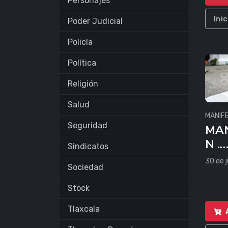
Personajes
Ini
Poder Judicial
Policía
Política
Religión
Salud
MANIF
Seguridad
MAN
N .
Sindicatos
AMB
30 de j
Sociedad
AS
Stock
Tlaxcala