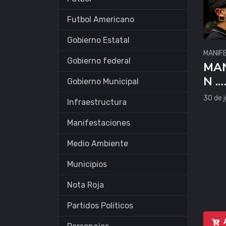
Futbol Americano
Gobierno Estatal
MANIF
Gobierno federal
MAN
N .
Gobierno Municipal
AMB
30 de j
Infraestructura
AS
Manifestaciones
Medio Ambiente
Municipios
Nota Roja
Partidos Politicos