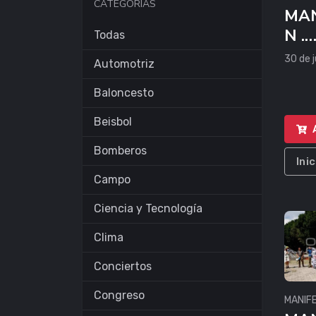
CATEGORÍAS
MAN
N .
Todas
AMB
30 de j
Automotriz
AS
Baloncesto
Beisbol
Bomberos
Ini
Campo
Ciencia y Tecnología
Clima
Conciertos
Congreso
MANIF