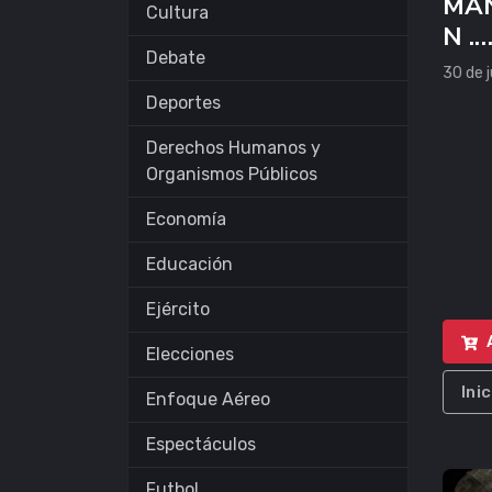
MAN
Cultura
N .
Debate
AMB
30 de j
AS
Deportes
Derechos Humanos y
Organismos Públicos
Economía
Educación
Ejército
Elecciones
Ini
Enfoque Aéreo
Espectáculos
Futbol