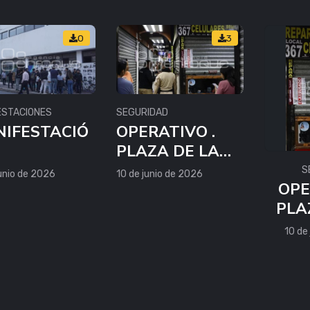
0
3
ESTACIONES
SEGURIDAD
IFESTACIÓ
OPERATIVO .
PLAZA DE LA
ERCIANTES
TECNOLOGÍA
S
junio de 2026
10 de junio de 2026
OPE
ZA DE LA
PLA
NOLOGÍA
TEC
10 de