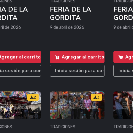
CIONES
TRADICIONES
TRADICIO
IA DE LA
FERIA DE LA
FERIA
DITA
GORDITA
GORD
ril de 2026
9 de abril de 2026
9 de abril
Agregar al carrito
Agregar al carrito
Agr
cia sesión para comprar
Inicia sesión para comprar
Inicia
2
3
CIONES
TRADICIONES
TRADICIO