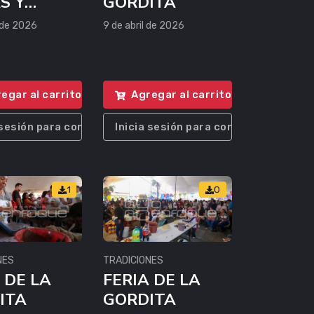
S Y
GORDITA
ONES
 de 2026
9 de abril de 2026
egar al carrito
Agregar al carrito
 sesión para comprar
Inicia sesión para comprar
1
0
NES
TRADICIONES
 DE LA
FERIA DE LA
ITA
GORDITA