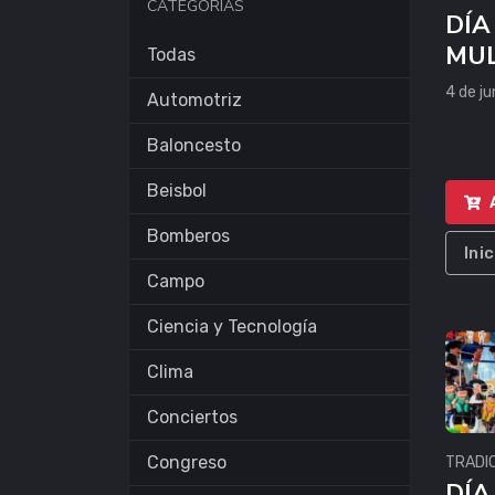
CATEGORÍAS
DÍA
MUL
Todas
PA
4 de j
Automotriz
Baloncesto
Beisbol
Bomberos
Ini
Campo
Ciencia y Tecnología
Clima
Conciertos
Congreso
TRADI
DÍA