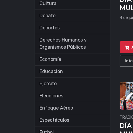
Cultura
MUL
PA
Debate
4 de j
Deportes
Derechos Humanos y
Organismos Públicos
Economía
Ini
Educación
Ejército
Elecciones
Enfoque Aéreo
TRADI
Espectáculos
DÍA
Futbol