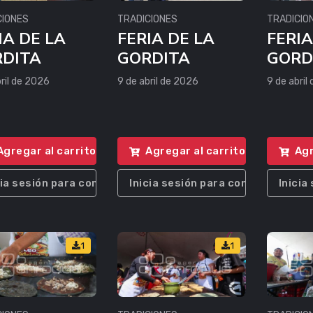
CIONES
TRADICIONES
TRADICIO
IA DE LA
FERIA DE LA
FERIA
DITA
GORDITA
GORD
ril de 2026
9 de abril de 2026
9 de abril
Agregar al carrito
Agregar al carrito
Agr
cia sesión para comprar
Inicia sesión para comprar
Inicia
1
1