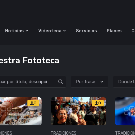
Noticias
Videoteca
Servicios
Planes
C
stra Fototeca
Donde b
0
0
CIONES
TRADICIONES
TRADICIO