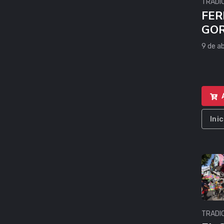
TRADI
FER
GOR
9 de ab
Ini
TRADI