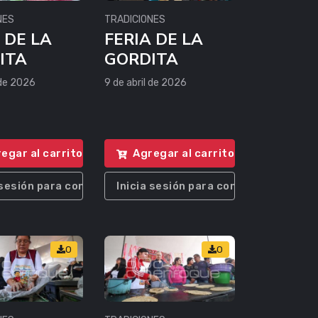
NES
TRADICIONES
 DE LA
FERIA DE LA
ITA
GORDITA
 de 2026
9 de abril de 2026
egar al carrito
Agregar al carrito
 sesión para comprar
Inicia sesión para comprar
0
0