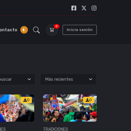
0
ontacto
Inicia sesión
uscar
0
0
NES
TRADICIONES