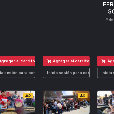
FER
G
9 de 
Agregar al carrito
Agregar al carrito
Agr
cia sesión para comprar
Inicia sesión para comprar
Inicia
0
0