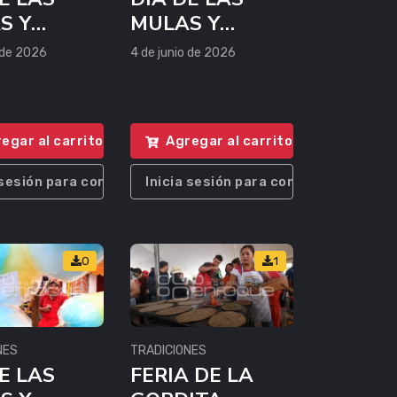
S Y
MULAS Y
ONES
PANZONES
 de 2026
4 de junio de 2026
egar al carrito
Agregar al carrito
 sesión para comprar
Inicia sesión para comprar
0
1
NES
TRADICIONES
E LAS
FERIA DE LA