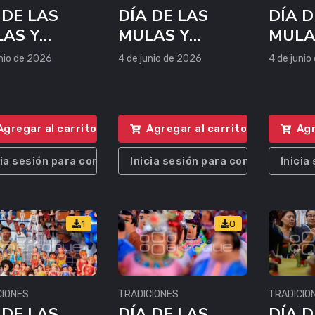
 DE LAS
DÍA DE LAS
DÍA D
AS Y
MULAS Y
MULA
NZONES
PANZONES
PANZ
unio de 2026
4 de junio de 2026
4 de junio
Agregar al carrito
Agregar al carrito
Agr
cia sesión para comprar
Inicia sesión para comprar
Inicia
1
0
CIONES
TRADICIONES
TRADICIO
 DE LAS
DÍA DE LAS
DÍA D