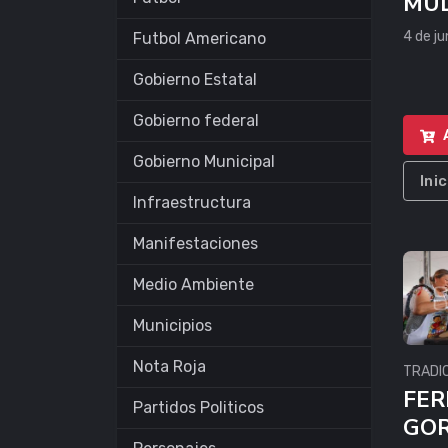
MUL
PA
4 de j
Futbol Americano
Gobierno Estatal
Gobierno federal
Gobierno Municipal
Ini
Infraestructura
Manifestaciones
Medio Ambiente
Municipios
Nota Roja
TRADI
FER
Partidos Politicos
GOR