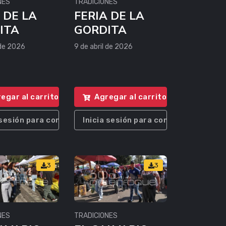
NES
TRADICIONES
 DE LA
FERIA DE LA
ITA
GORDITA
 de 2026
9 de abril de 2026
egar al carrito
Agregar al carrito
 sesión para comprar
Inicia sesión para comprar
3
3
NES
TRADICIONES