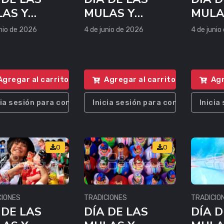
AS Y
MULAS Y
MULA
NZONES
PANZONES
PANZ
unio de 2026
4 de junio de 2026
4 de junio
Agregar al carrito
Agregar al carrito
Agr
cia sesión para comprar
Inicia sesión para comprar
Inicia
0
0
CIONES
TRADICIONES
TRADICIO
 DE LAS
DÍA DE LAS
DÍA D