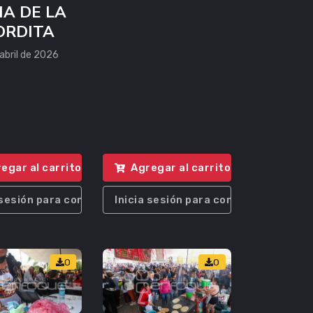
IA DE LA
ORDITA
abril de 2026
egar al carrito
Agregar al carrito
 sesión para comprar
Inicia sesión para comprar
0
0