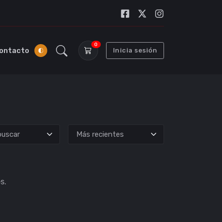
0
ontacto
Inicia sesión
uscar
s.