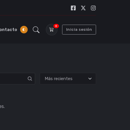
0
ontacto
Inicia sesión
es.